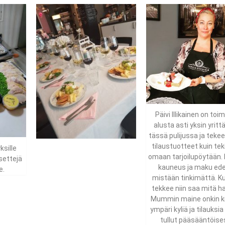
Päivi Illikainen on toi
alusta asti yksin yritt
tässä pulijussa ja tekee
tilaustuotteet kuin tek
sille
omaan tarjoilupöytään. 
ssettejä
kauneus ja maku edel
e.
mistään tinkimättä. Ku
tekkee niin saa mitä ha
Mummin maine onkin kii
ympäri kyliä ja tilauksia
tullut pääsääntöise