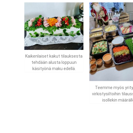
Kaikenlaiset kakut tilauksesta
tehdään alusta loppuun
käsityönä maku edellä.
Teemme myös yrityk
virkistysiltoihin tilau
isollekin määräll