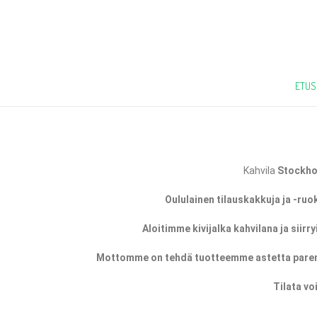
ETUS
Kahvila
Stockho
Oululainen tilauskakkuja ja -ruo
Aloitimme kivijalka kahvilana ja sii
Mottomme on tehdä tuotteemme astetta parem
Tilata vo