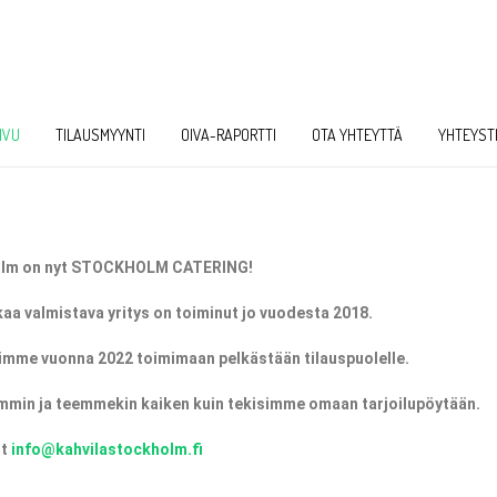
IVU
TILAUSMYYNTI
OIVA-RAPORTTI
OTA YHTEYTTÄ
YHTEYST
lm on nyt STOCKHOLM CATERING!
kaa valmistava yritys on toiminut jo vuodesta 2018.
rryimme vuonna 2022 toimimaan pelkästään tilauspuolelle.
min ja teemmekin kaiken kuin tekisimme omaan tarjoilupöytään.
it
info@kahvilastockholm.fi