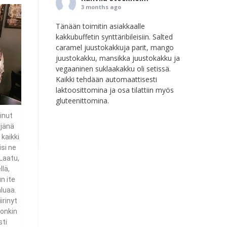
3 months ago
Tänään toimitin asiakkaalle
kakkubuffetin synttäribileisiin. Salted
caramel juustokakkuja parit, mango
juustokakku, mansikka juustokakku ja
vegaaninen suklaakakku oli setissä.
Kaikki tehdään automaattisesti
laktoosittomina ja osa tilattiin myös
gluteenittomina.
Photo
minut
äjänä
View on Facebook
·
Share
 kaikki
isi ne
Kahvila Stockholm
Laatu,
7 months ago
lä,
n ite
Asiakkaalle Tapaninpäivänä
luaa.
toimitettuna appelsiini- tuorejuusto
rinyt
täytekakku, glögi juustokakku ja
 onkin
juustotarjotin. Lisäksi sinne meni iso
sti